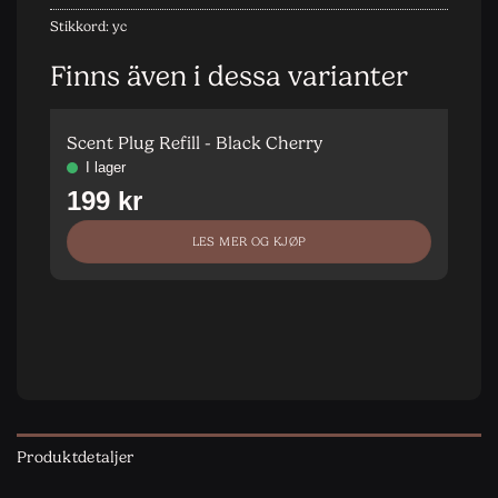
Stikkord:
yc
Finns även i dessa varianter
Scent Plug Refill - Black Cherry
Vu
5
B
LES MER OG KJØP
Produktdetaljer