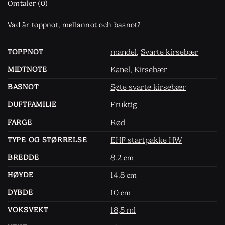
Omtaler (0)
Vad är toppnot, mellannot och basnot?
mandel
,
Svarte kirsebær
TOPPNOT
Kanel
,
Kirsebær
MIDTNOTE
Søte svarte kirsebær
BASNOT
Fruktig
DUFTFAMILIE
Rød
FARGE
EHF startpakke HW
TYPE OG STØRRELSE
8.2
BREDDE
cm
14.8
HØYDE
cm
10
DYBDE
cm
18,5 ml
VOKSVEKT