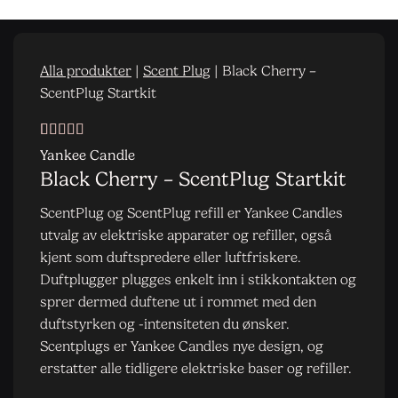
Alla produkter
|
Scent Plug
|
Black Cherry –
ScentPlug Startkit
Vurdert
1
5
av
Yankee Candle
5 basert på
Black Cherry – ScentPlug Startkit
kundevurdering
ScentPlug og ScentPlug refill er Yankee Candles
utvalg av elektriske apparater og refiller, også
kjent som duftspredere eller luftfriskere.
Duftplugger plugges enkelt inn i stikkontakten og
sprer dermed duftene ut i rommet med den
duftstyrken og -intensiteten du ønsker.
Scentplugs er Yankee Candles nye design, og
erstatter alle tidligere elektriske baser og refiller.