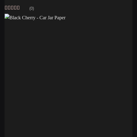
(0)
Vurdert
5
av
5