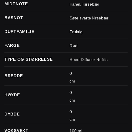
MIDTNOTE
Kanel
,
Kirsebær
BASNOT
Søte svarte kirsebær
DUFTFAMILIE
Fruktig
FARGE
Rød
TYPE OG STØRRELSE
Reed Diffuser Refills
0
BREDDE
cm
0
HØYDE
cm
0
DYBDE
cm
VOKSVEKT
100 ml