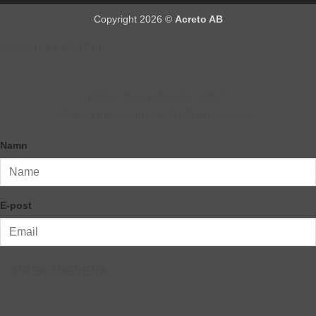
Copyright 2026 ©
Acreto AB
Lansering av Doftrum
Elsker du også gode lukter?
Da kan du abonnere på vårt nyhetsbrev.
Namn
E-post
PRENUMERERA