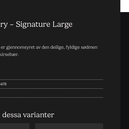
ry – Signature Large
 er gjennomsyret av den deilige, fyldige sødmen
kirsebær.
4478
i dessa varianter