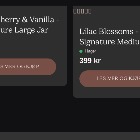
herry & Vanilla -
Vurdert
5
av
5
ure Large Jar
Lilac Blossoms -
Signature Medi
ES MER OG KJØP
LES MER OG KJØ