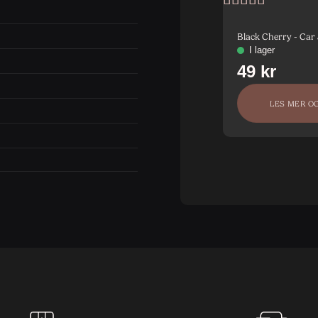
Vurdert
5
av
5
Black Cherry - Car
LES MER O