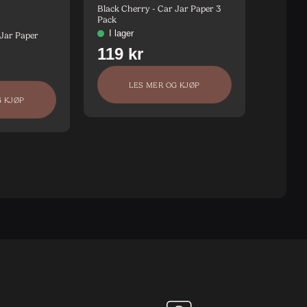
Black Cherry - Car Jar Paper 3
Vurdert
Pack
5
 Jar Paper
Black Ch
LES MER OG KJØP
G KJØP