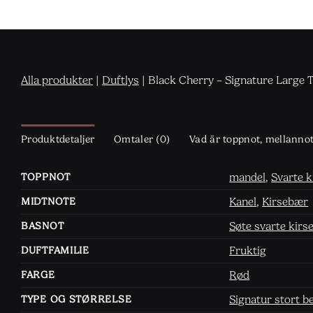
Alla produkter
|
Duftlys
|
Black Cherry – Signature Large 
Produktdetaljer
Omtaler (0)
Vad är toppnot, mellanno
mandel
,
Svarte 
TOPPNOT
Kanel
,
Kirsebær
MIDTNOTE
Søte svarte kir
BASNOT
Fruktig
DUFTFAMILIE
Rød
FARGE
Signatur stort b
TYPE OG STØRRELSE