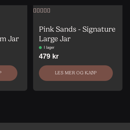
Vurdert
4
av 5
Pink Sands - Signature
um Jar
Large Jar
P
LES MER OG KJØP