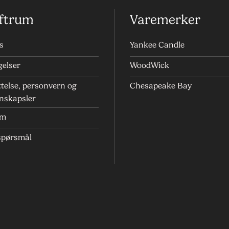
ftrum
Varemerker
s
Yankee Candle
gelser
WoodWick
telse, personvern og
Chesapeake Bay
nskapsler
um
 spørsmål