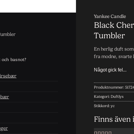
Yankee Candle
Black Cher
Tumbler
Tumbler
En herlig duft som
fra modne, svarte 
t och basnot?
kirsebær
Produktnummer:
5172
sebær
Kategori:
Duftlys
Stikkord:
yc
Finns även 
eger