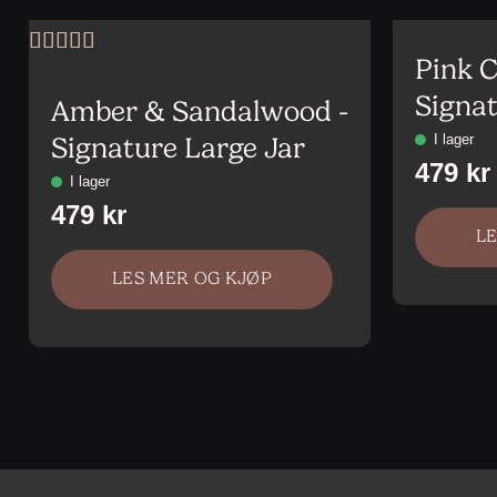
Pink C
Vurdert
5
av
5
Signat
Amber & Sandalwood -
Signature Large Jar
L
LES MER OG KJØP