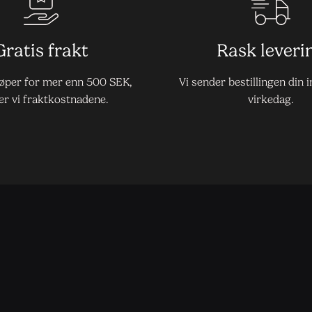
Gratis frakt
Rask leveri
jøper for mer enn 500 SEK,
Vi sender bestillingen din 
er vi fraktkostnadene.
virkedag.