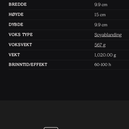
9.9
BREDDE
cm
15
HØYDE
cm
9.9
DYBDE
cm
Soyablanding
VOKS TYPE
567 g
VOKSVEKT
1,020.00
VEKT
g
BRINNTID/EFFEKT
60-100 h