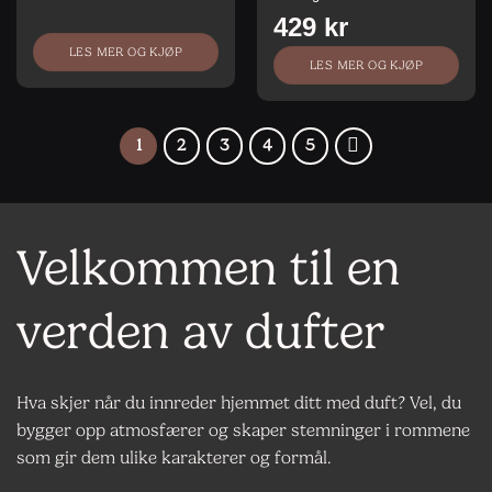
LES MER OG KJØP
LES MER OG KJØP
1
2
3
4
5
Velkommen til en
verden av dufter
Hva skjer når du innreder hjemmet ditt med duft? Vel, du
bygger opp atmosfærer og skaper stemninger i rommene
som gir dem ulike karakterer og formål.