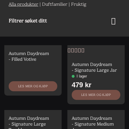
Alla produkter
|
Duftfamilier
|
Fruktig
Filtrer søket ditt
Autumn Daydream
Vurdert
5
av
- Filled Votive
5
Autumn Daydream
- Signature Large Jar
LES MER OG KJØP
LES MER OG KJØP
Autumn Daydream
Autumn Daydream
- Signature Large
- Signature Medium