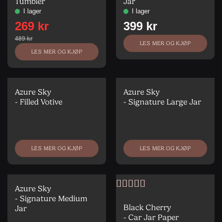
Tumbler
Jar
LES MER OG KJØP
LES MER OG KJØP
Azure Sky
Azure Sky
- Filled Votive
- Signature Large Jar
LES MER OG KJØP
LES MER OG KJØP
Azure Sky
Vurdert
5
av
- Signature Medium
5
Black Cherry
Jar
- Car Jar Paper