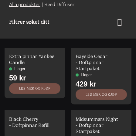
Alla produkter
|
Reed Diffuser
Filtrer søket ditt
Extra pinnar Yankee
Bayside Cedar
Candle
- Doftpinnar
Startpaket
LES MER OG KJØP
LES MER OG KJØP
Black Cherry
Midsummers Night
- Doftpinnar Refill
- Doftpinnar
Startpaket