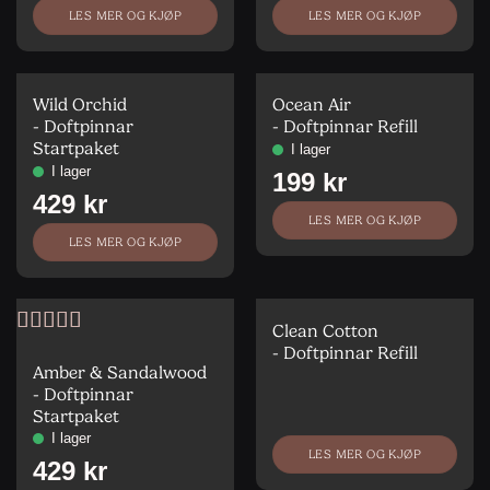
LES MER OG KJØP
LES MER OG KJØP
Wild Orchid
Ocean Air
- Doftpinnar
- Doftpinnar Refill
Startpaket
LES MER OG KJØP
LES MER OG KJØP
Clean Cotton
Vurdert
5
av
- Doftpinnar Refill
5
Amber & Sandalwood
- Doftpinnar
Startpaket
LES MER OG KJØP