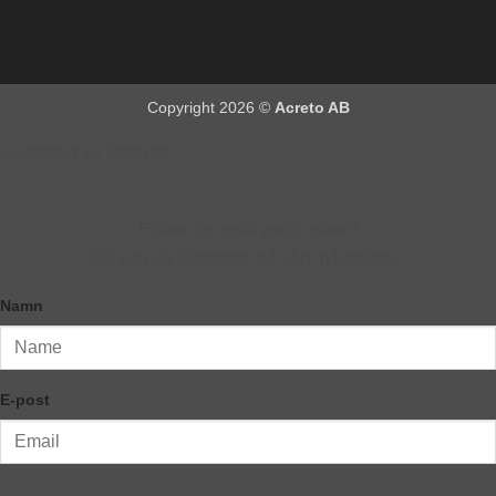
Copyright 2026 ©
Acreto AB
Lansering av Doftrum
Elsker du også gode lukter?
Da kan du abonnere på vårt nyhetsbrev.
Namn
E-post