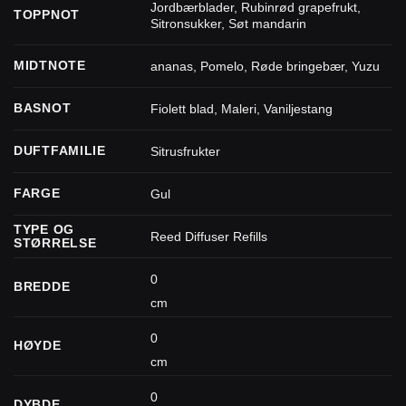
Jordbærblader
,
Rubinrød grapefrukt
,
TOPPNOT
Sitronsukker
,
Søt mandarin
MIDTNOTE
ananas
,
Pomelo
,
Røde bringebær
,
Yuzu
BASNOT
Fiolett blad
,
Maleri
,
Vaniljestang
DUFTFAMILIE
Sitrusfrukter
FARGE
Gul
TYPE OG
Reed Diffuser Refills
STØRRELSE
0
BREDDE
cm
0
HØYDE
cm
0
DYBDE