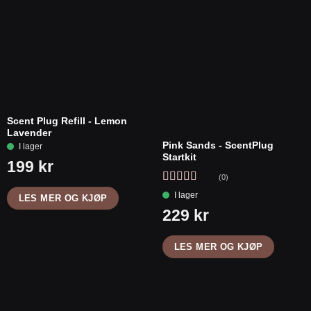
Scent Plug Refill - Lemon
Lavender
Pink Sands - ScentPlug
Startkit
(0)
Vurdert
5
av
LES MER OG KJØP
5
LES MER OG KJØP