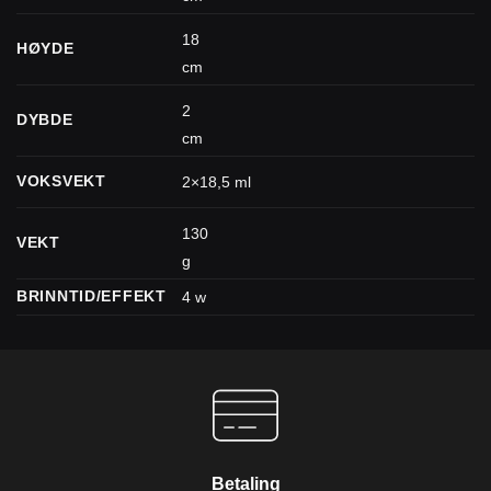
18
HØYDE
cm
2
DYBDE
cm
VOKSVEKT
2×18,5 ml
130
VEKT
g
BRINNTID/EFFEKT
4 w
Betaling