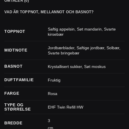
OMTALER (0)
VAD ÄR TOPPNOT, MELLANNOT OCH BASNOT?
Saftig appelsin
,
Søt mandarin
,
Svarte
TOPPNOT
kirsebær
Jordbærblader
,
Saftige jordbær
,
Solbær
,
MIDTNOTE
Svarte bringebær
BASNOT
Krystallisert sukker
,
Søt moskus
DUFTFAMILIE
Fruktig
FARGE
Rosa
TYPE OG
EHF Twin Refill HW
STØRRELSE
3
BREDDE
cm