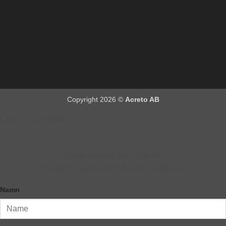
Copyright 2026 ©
Acreto AB
Lansering av Doftrum
Elsker du også gode lukter?
Da kan du abonnere på vårt nyhetsbrev.
Namn