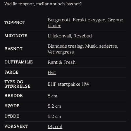
Vad är toppnot, mellannot och basnot?
Bergamott
,
Ferskt oksygen
,
Grønne
TOPPNOT
blader
Liljekonvall
,
Rosebud
MIDTNOTE
Blandede treslag
,
Musk
,
sedertre
,
BASNOT
Vetivergress
Rent & Fresh
DUFTFAMILIE
Hvit
FARGE
TYPE OG
EHF startpakke HW
STØRRELSE
8
BREDDE
cm
8.2
HØYDE
cm
8.2
DYBDE
cm
18,5 ml
VOKSVEKT