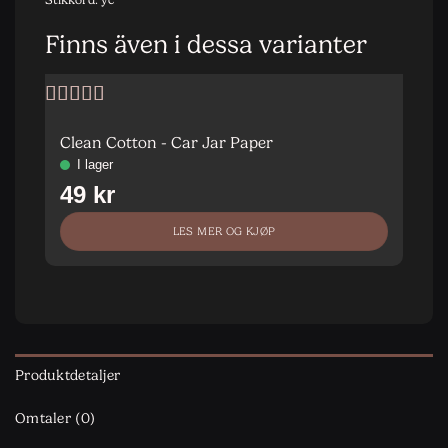
Finns även i dessa varianter
S
Vurdert
5
av
5
Clean Cotton - Car Jar Paper
LES MER OG KJØP
Produktdetaljer
Omtaler (0)