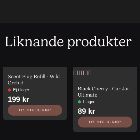
Liknande produkter
Scent Plug Refill - Wild
Vurdert
5
av
Orchid
5
Black Cherry - Car Jar
Ultimate
LES MER OG KJØP
LES MER OG KJØP