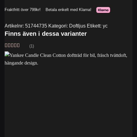
Artikelnr:
51744735
Kategori:
Doftljus
Etikett:
yc
Finns även i dessa varianter
(1)
Betygsatt
5
av 5