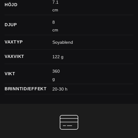
7.1
HÖJD
cm
8
DJUP
cm
VAXTYP
Soyablend
VAXVIKT
122 g
360
VIKT
g
BRINNTID/EFFEKT
20-30 h