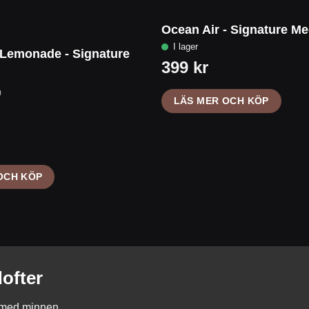
Ocean Air - Signature M
 Lemonade - Signature
)
LÄS MER OCH KÖP
OCH KÖP
ofter
s med minnen.