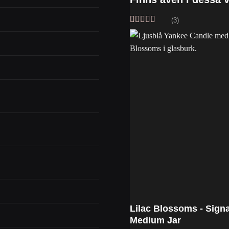
(3)
Betygsatt
5
av 5
Lilac Blossoms - Sign
Medium Jar