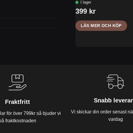
LÄS MER OCH KÖP
Snabb levera
Fraktfritt
Vi skickar din order senast
r för över 799kr så bjuder vi
vardag
på fraktkostnaden