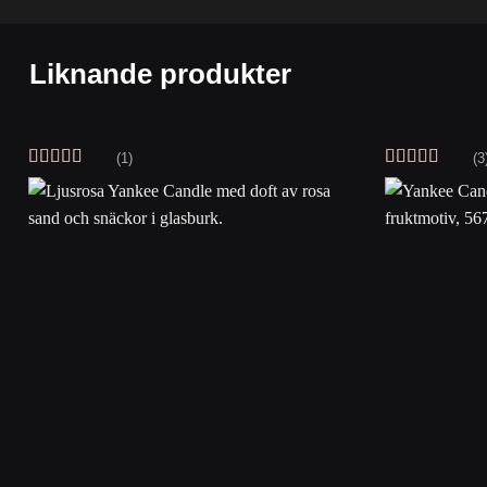
Liknande produkter
(1)
(3
Betygsatt
Betygsatt
5
4
av 5
av 5