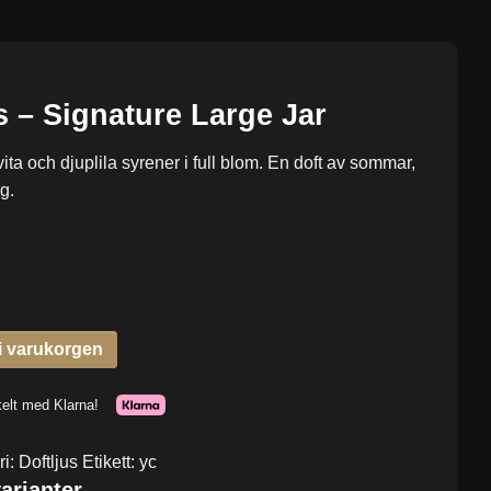
 – Signature Large Jar
ta och djuplila syrener i full blom. En doft av sommar,
g.
ri:
Doftljus
Etikett:
yc
arianter