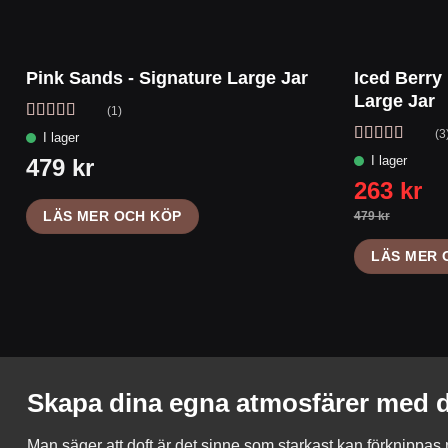
Pink Sands - Signature Large Jar
Iced Berry
Large Jar
(1)
Betygsatt
(3
4
av 5
Betygsatt
5
av 5
LÄS MER OCH KÖP
LÄS MER 
Skapa dina egna atmosfärer med d
Man säger att doft är det sinne som starkast kan förknippa