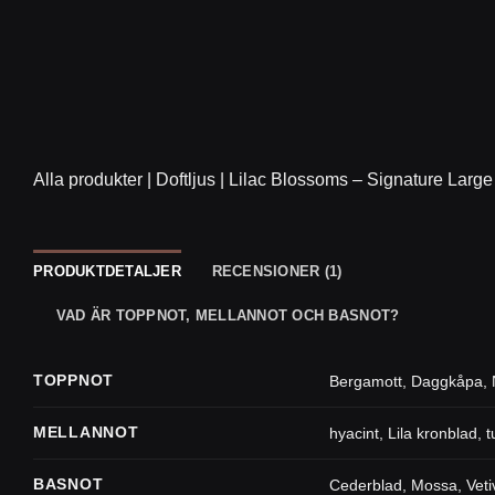
Alla produkter
|
Doftljus
|
Lilac Blossoms – Signature Large
PRODUKTDETALJER
RECENSIONER (1)
VAD ÄR TOPPNOT, MELLANNOT OCH BASNOT?
TOPPNOT
Bergamott
,
Daggkåpa
,
MELLANNOT
hyacint
,
Lila kronblad
,
t
BASNOT
Cederblad
,
Mossa
,
Vet