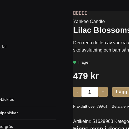
Betygsatt
1
5
Yankee Candle
av 5 baserat
Lilac Blossoms
på
kundrecension
Den rena doften av vackra vi
 Jar
skolavslutning och barnsån
Näckros
ulpanlökar
Artikelnr:
51629963
Katego
ivergräs
Finns även i dessa v