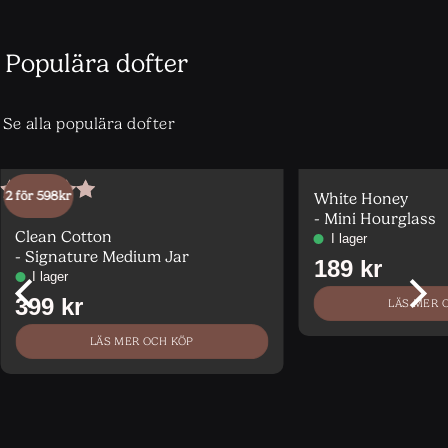
Populära dofter
Se alla populära dofter
2 för 598kr
White Honey
Betygsatt
5
- Mini Hourglass
av 5
Clean Cotton
- Signature Medium Jar
LÄS MER 
LÄS MER OCH KÖP