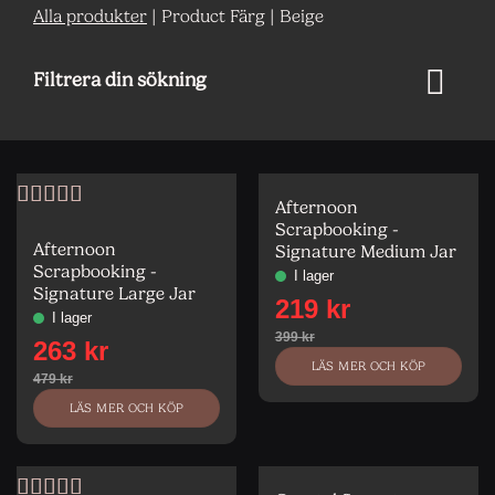
Alla produkter
|
Product Färg
|
Beige
Filtrera din sökning
Afternoon
Betygsatt
5
Scrapbooking -
av 5
Afternoon
Signature Medium Jar
Scrapbooking -
Signature Large Jar
LÄS MER OCH KÖP
LÄS MER OCH KÖP