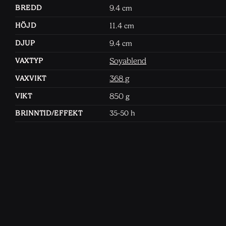
9.4
BREDD
cm
11.4
HÖJD
cm
9.4
DJUP
cm
Soyablend
VAXTYP
368 g
VAXVIKT
850
VIKT
g
BRINNTID/EFFEKT
35-50 h