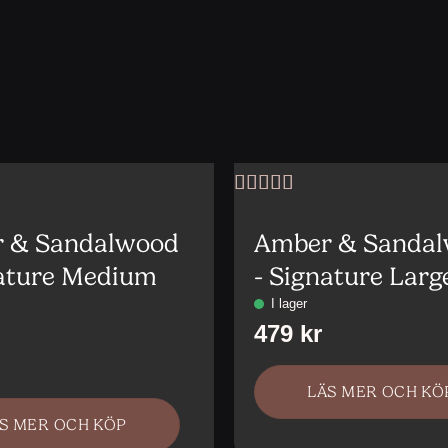
Betygsatt
5
av 5
 & Sandalwood
Amber & Sanda
nature Medium
- Signature Larg
LÄS MER OCH KÖ
S MER OCH KÖP