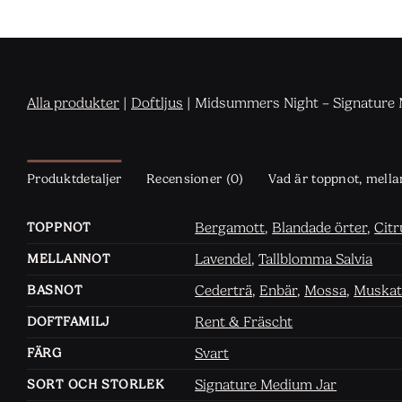
Alla produkter
|
Doftljus
|
Midsummers Night – Signature
Produktdetaljer
Recensioner (0)
Vad är toppnot, mell
Bergamott
,
Blandade örter
,
Citr
TOPPNOT
Lavendel
,
Tallblomma Salvia
MELLANNOT
Cederträ
,
Enbär
,
Mossa
,
Muskate
BASNOT
Rent & Fräscht
DOFTFAMILJ
Svart
FÄRG
Signature Medium Jar
SORT OCH STORLEK