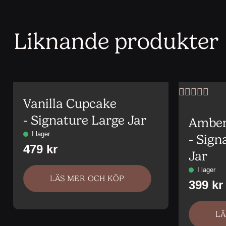
Liknande produkter
Vanilla Cupcake
Betygsatt
5
av 5
- Signature Large Jar
Amber
- Sig
Jar
LÄS MER OCH KÖP
LÄ