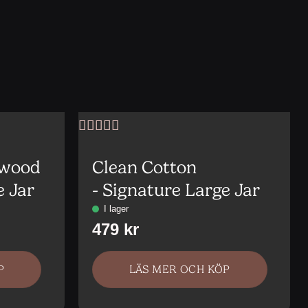
Betygsatt
5
av 5
lwood
Clean Cotton
e Jar
- Signature Large Jar
P
LÄS MER OCH KÖP