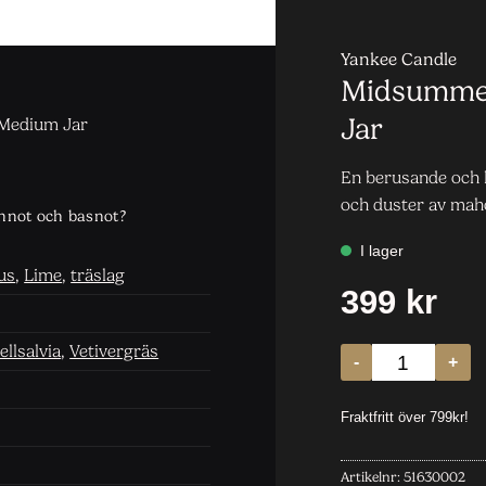
Yankee Candle
Midsummer
Jar
 Medium Jar
En berusande och l
och duster av mah
annot och basnot?
us
,
Lime
,
träslag
llsalvia
,
Vetivergräs
Artikelnr:
51630002