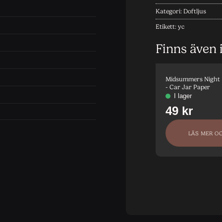
Kategori:
Doftljus
Etikett:
yc
Finns även 
Midsummers Night
- Car Jar Paper
LÄS MER O