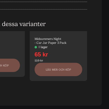
i dessa varianter
Midsummers Night
Betygsat
- Car Jar Paper 3 Pack
av 5
Midsumm
- Car Ja
CH KÖP
LÄS MER OCH KÖP