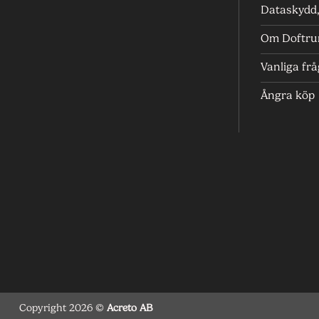
Dataskydd, 
Om Doftr
Vanliga fr
Ångra köp
Copyright 2026 ©
Acreto AB