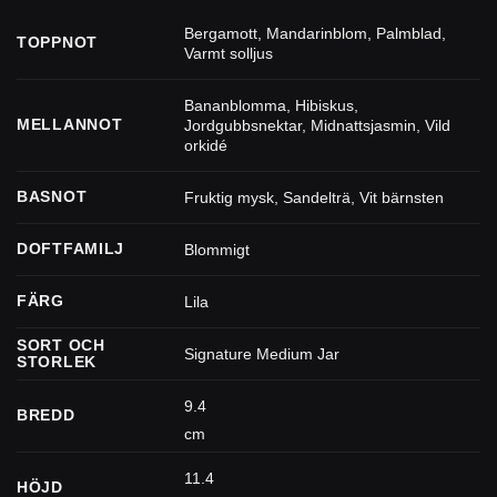
Bergamott
,
Mandarinblom
,
Palmblad
,
TOPPNOT
Varmt solljus
Bananblomma
,
Hibiskus
,
MELLANNOT
Jordgubbsnektar
,
Midnattsjasmin
,
Vild
orkidé
BASNOT
Fruktig mysk
,
Sandelträ
,
Vit bärnsten
DOFTFAMILJ
Blommigt
FÄRG
Lila
SORT OCH
Signature Medium Jar
STORLEK
9.4
BREDD
cm
11.4
HÖJD