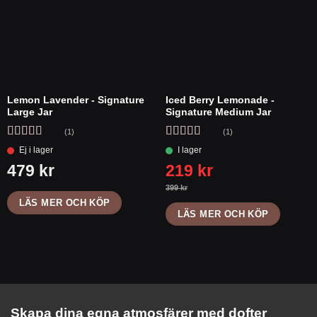
Lemon Lavender - Signature
Iced Berry Lemonade -
Large Jar
Signature Medium Jar
(1)
(1)
Betygsatt
Betygsatt
5
4
av 5
av 5
LÄS MER OCH KÖP
LÄS MER OCH KÖP
Skapa dina egna atmosfärer med dofter