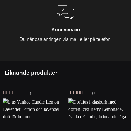
Kundservice
Du når oss antingen via mail eller på telefon.
Liknande produkter
(1)
(1)
Betygsatt
Betygsatt
5
4
av 5
av 5