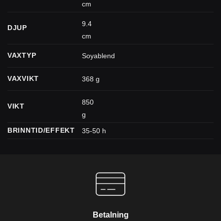
cm
9.4
DJUP
cm
VAXTYP
Soyablend
VAXVIKT
368 g
850
VIKT
g
BRINNTID/EFFEKT
35-50 h
Betalning