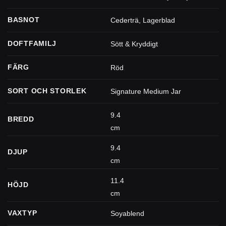
BASNOT
Cederträ
,
Lagerblad
DOFTFAMILJ
Sött & Kryddigt
FÄRG
Röd
SORT OCH STORLEK
Signature Medium Jar
9.4
BREDD
cm
9.4
DJUP
cm
11.4
HÖJD
cm
VAXTYP
Soyablend