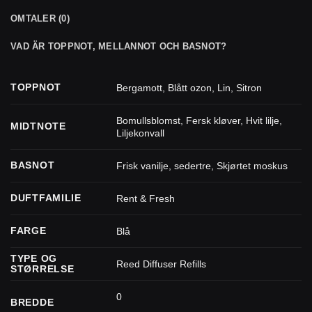
OMTALER (0)
VAD ÄR TOPPNOT, MELLANNOT OCH BASNOT?
TOPPNOT
Bergamott
,
Blått ozon
,
Lin
,
Sitron
Bomullsblomst
,
Fersk kløver
,
Hvit lilje
,
MIDTNOTE
Liljekonvall
BASNOT
Frisk vanilje
,
sedertre
,
Skjørtet moskus
DUFTFAMILIE
Rent & Fresh
FARGE
Blå
TYPE OG
Reed Diffuser Refills
STØRRELSE
0
BREDDE