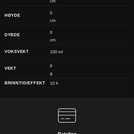
cm
0
HØYDE
cm
0
DYBDE
cm
VOKSVEKT
100 ml
0
VEKT
g
BRINNTID/EFFEKT
10 h