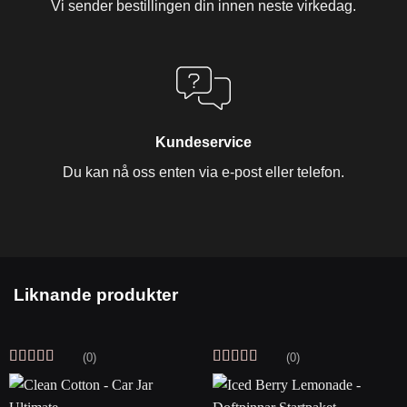
Vi sender bestillingen din innen neste virkedag.
Kundeservice
Du kan nå oss enten via e-post eller telefon.
Liknande produkter
(0)
(0)
Vurdert
5
av
Vurdert
5
av
5
5