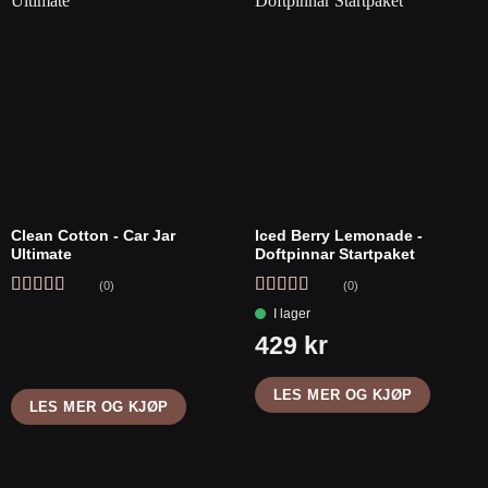
Clean Cotton - Car Jar
Iced Berry Lemonade -
Ultimate
Doftpinnar Startpaket
(0)
(0)
Vurdert
5
av
Vurdert
5
av
5
5
LES MER OG KJØP
LES MER OG KJØP