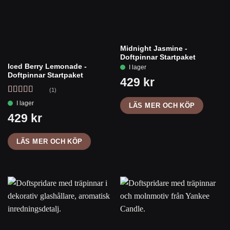
Midnight Jasmine -
Doftpinnar Startpaket
Iced Berry Lemonade -
Doftpinnar Startpaket
(1)
Betygsatt
5
LÄS MER OCH KÖP
av 5
LÄS MER OCH KÖP