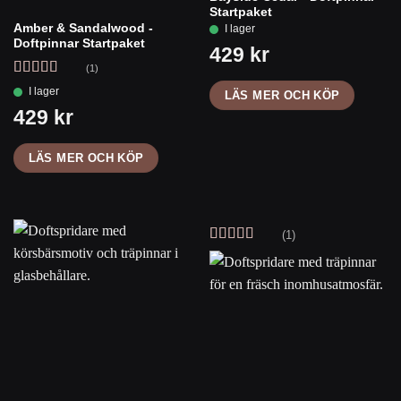
Startpaket
Amber & Sandalwood -
Doftpinnar Startpaket
(1)
Betygsatt
5
LÄS MER OCH KÖP
av 5
LÄS MER OCH KÖP
(1)
Betygsatt
5
av 5