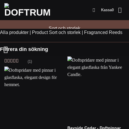
Skip
Kassa
0
to
content
Sort och storlek
Alla produkter
|
Product Sort och storlek
|
Fragranced Reeds
Fragranced
Filtrera din sökning
Reeds
(1)
Betygsatt
5
av 5
Bayside Cedar - Doftpinnar