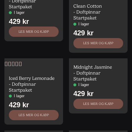
Vurdert
5
av
- Doftpinnar
5
Clean Cotton
Startpaket
- Doftpinnar
Startpaket
LES MER OG KJØP
LES MER OG KJØP
Midnight Jasmine
Vurdert
5
av
- Doftpinnar
5
Iced Berry Lemonade
Startpaket
- Doftpinnar
Startpaket
LES MER OG KJØP
LES MER OG KJØP