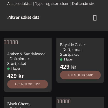
Alla produkter
|
Typer og størrelser
|
Duftende siv
Filtrer søket ditt
Bayside Cedar
Vurdert
5
av
- Doftpinnar
5
Amber & Sandalwood
Startpaket
- Doftpinnar
Startpaket
LES MER OG KJØP
LES MER OG KJØP
Black Cherry