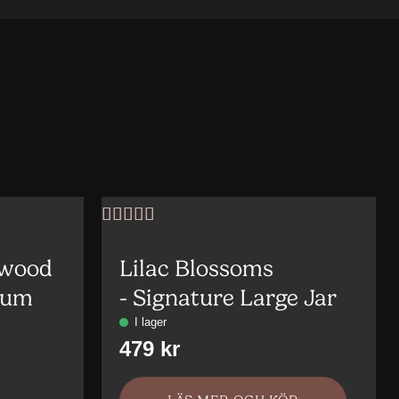
Betygsatt
5
av 5
lwood
Lilac Blossoms
ium
- Signature Large Jar