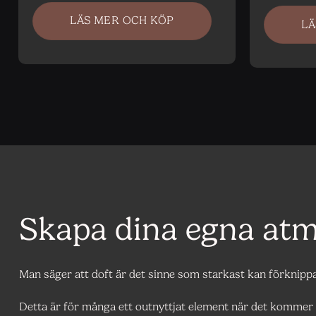
LÄS MER OCH KÖP
LÄ
Skapa dina egna atm
Man säger att doft är det sinne som starkast kan förknip
Detta är för många ett outnyttjat element när det kommer t