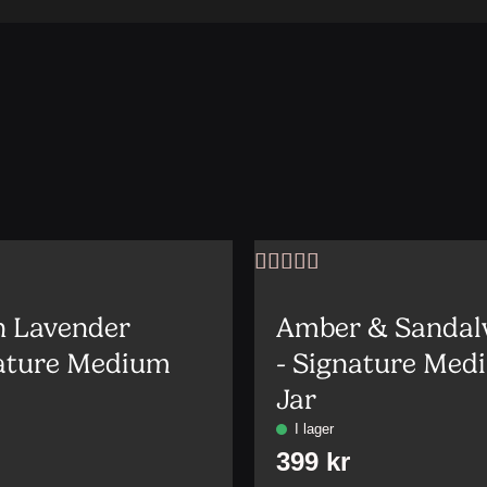
Betygsatt
5
av 5
 Lavender
Amber & Sanda
nature Medium
- Signature Med
Jar