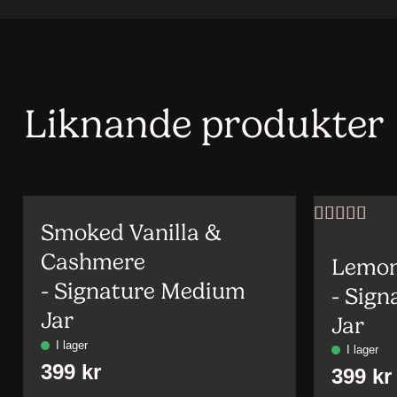
Liknande produkter
Smoked Vanilla &
Betygsatt
5
av 5
Cashmere
Lemon
- Signature Medium
- Sig
Jar
Jar