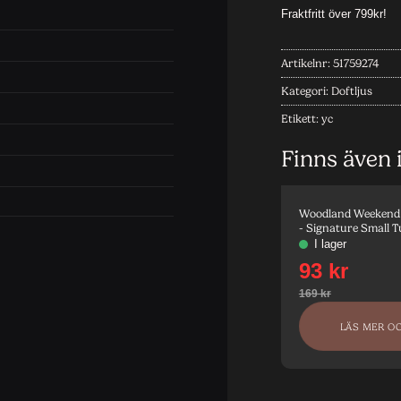
Artikelnr:
51759274
Kategori:
Doftljus
Etikett:
yc
Finns även 
Woodland Weekend
- Signature Small 
LÄS MER O