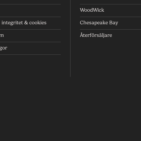
WoodWick
integritet & cookies
Chesapeake Bay
um
Återförsäljare
ågor