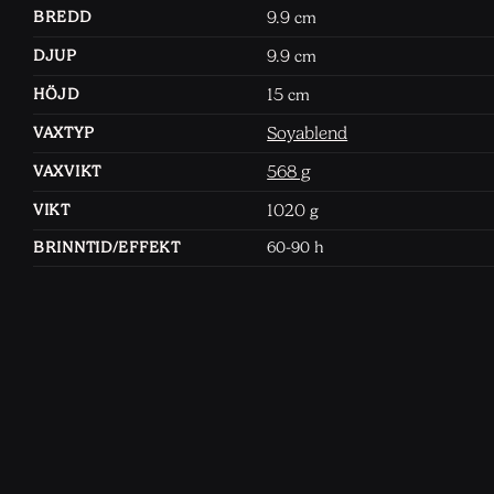
9.9
BREDD
cm
9.9
DJUP
cm
15
HÖJD
cm
Soyablend
VAXTYP
568 g
VAXVIKT
1020
VIKT
g
BRINNTID/EFFEKT
60-90 h