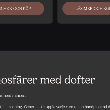
S MER OCH KÖP
LÄS MER OCH KÖ
osfärer med dofter
pas med minnen.
ill inredning. Genom att koppla varje rum till en handplockad d