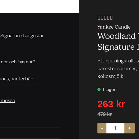
Betygsatt
1
5
Yankee Candle
av 5 baserat
Woodland 
ignature Large Jar
på
kundrecension
Signature 
Ett njutningsfull
nnot och basnot?
bärnstensaromer, 
kokosmjölk.
anas
,
Vinterbär
t mossa