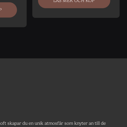
LÄS MER OCH KÖP
P
oft skapar du en unik atmosfär som knyter an till de