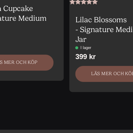
a Cupcake
Betygsatt
5
av 5
nature Medium
Lilac Blossoms
- Signature Med
Jar
S MER OCH KÖP
LÄS MER OCH KÖ