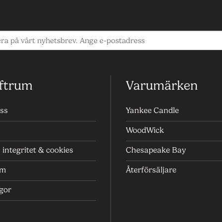
ftrum
Varumärken
ss
Yankee Candle
WoodWick
integritet & cookies
Chesapeake Bay
um
Återförsäljare
ågor