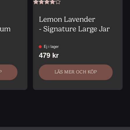
Betygsatt
4
av 5
Lemon Lavender
ium
- Signature Large Jar
P
LÄS MER OCH KÖP