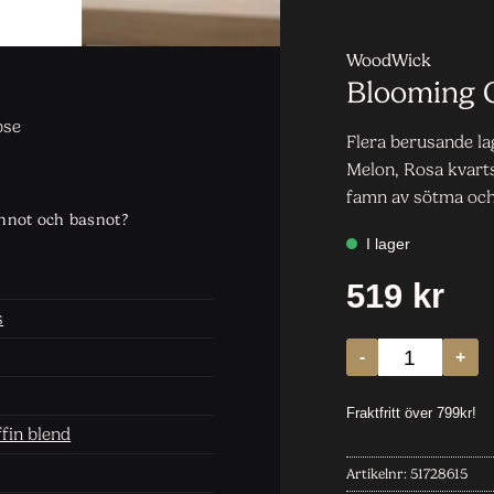
WoodWick
Blooming O
pse
Flera berusande la
Melon, Rosa kvart
famn av sötma och
annot och basnot?
s
fin blend
Artikelnr:
51728615