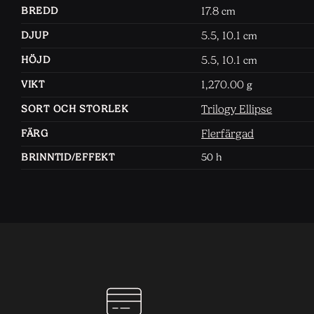
17.8
BREDD
cm
5.5, 10.1
DJUP
cm
5.5, 10.1
HÖJD
cm
1,270.00
VIKT
g
Trilogy Ellipse
SORT OCH STORLEK
Flerfärgad
FÄRG
BRINNTID/EFFEKT
50 h