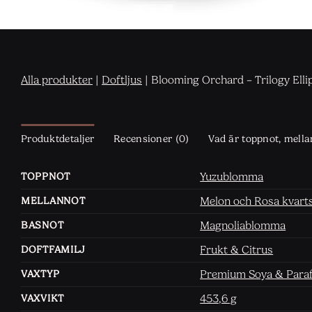
Alla produkter
|
Doftljus
|
Blooming Orchard – Trilogy Elli
Produktdetaljer
Recensioner (0)
Vad är toppnot, mell
Yuzublomma
TOPPNOT
Melon och Rosa kvart
MELLANNOT
Magnoliablomma
BASNOT
Frukt & Citrus
DOFTFAMILJ
Premium Soya & Paraf
VAXTYP
453,6 g
VAXVIKT