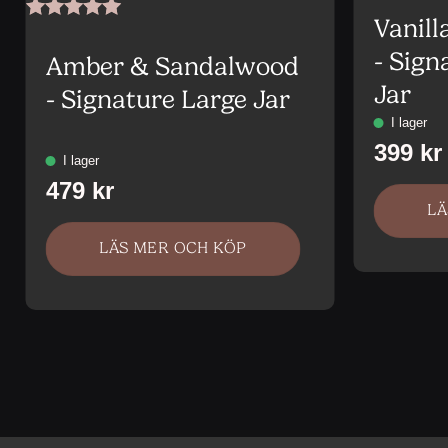
Vanill
Betygsatt
5
av 5
- Sig
Amber & Sandalwood
Jar
- Signature Large Jar
LÄ
LÄS MER OCH KÖP