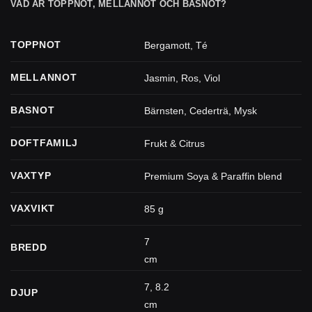
VAD ÄR TOPPNOT, MELLANNOT OCH BASNOT?
TOPPNOT
Bergamott
,
Té
MELLANNOT
Jasmin
,
Ros
,
Viol
BASNOT
Bärnsten
,
Cederträ
,
Mysk
DOFTFAMILJ
Frukt & Citrus
VAXTYP
Premium Soya & Paraffin blend
VAXVIKT
85 g
7
BREDD
cm
7, 8.2
DJUP
cm