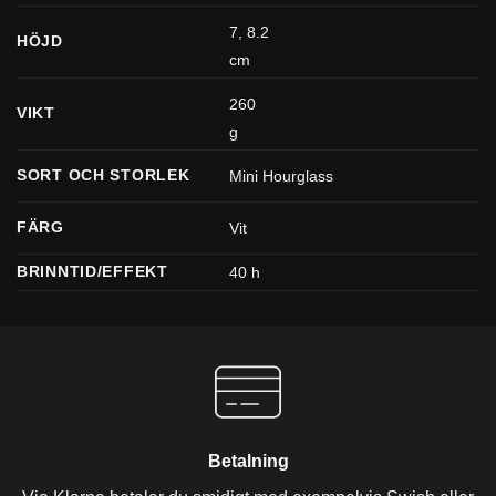
7, 8.2
HÖJD
cm
260
VIKT
g
SORT OCH STORLEK
Mini Hourglass
FÄRG
Vit
BRINNTID/EFFEKT
40 h
Betalning