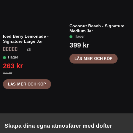
Coconut Beach - Signature
Medium Jar
Iced Berry Lemonade -
Signature Large Jar
(3)
Betygsatt
5
LÄS MER OCH KÖP
av 5
LÄS MER OCH KÖP
Skapa dina egna atmosfärer med dofter