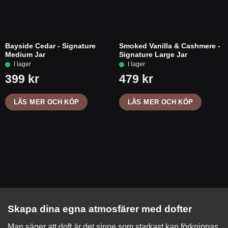
Bayside Cedar - Signature
Smoked Vanilla & Cashmere -
Medium Jar
Signature Large Jar
LÄS MER OCH KÖP
LÄS MER OCH KÖP
Skapa dina egna atmosfärer med dofter
Man säger att doft är det sinne som starkast kan förknippas