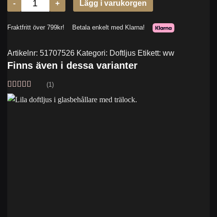
Artikelnr:
51707526
Kategori:
Doftljus
Etikett:
ww
Finns även i dessa varianter
(1)
Betygsatt
5
av 5