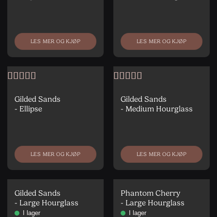
LES MER OG KJØP
LES MER OG KJØP
Vurdert
4
Vurdert
5
av
av 5
5
Gilded Sands
Gilded Sands
- Ellipse
- Medium Hourglass
LES MER OG KJØP
LES MER OG KJØP
Gilded Sands
Phantom Cherry
- Large Hourglass
- Large Hourglass