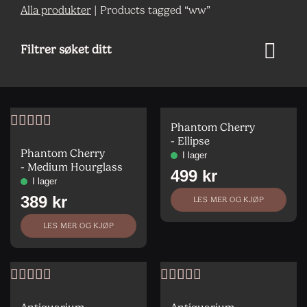
Alla produkter
|
Products tagged “ww”
Filtrer søket ditt
Phantom Cherry
Vurdert
5
av
- Ellipse
5
Phantom Cherry
- Medium Hourglass
LES MER OG KJØP
LES MER OG KJØP
Vurdert
5
av
Vurdert
5
av