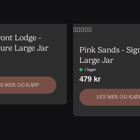
ont Lodge -
Vurdert
4
av 5
ure Large Jar
Pink Sands - Sig
Large Jar
ES MER OG KJØP
LES MER OG KJØ