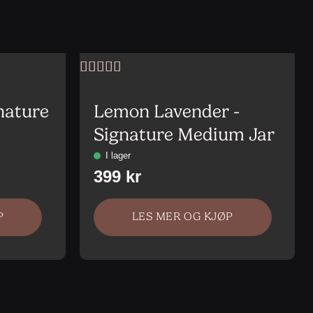
Vurdert
5
av
5
nature
Lemon Lavender -
Signature Medium Jar
P
LES MER OG KJØP