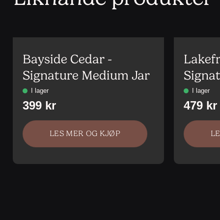
Bayside Cedar -
Lakefr
Signature Medium Jar
Signat
LES MER OG KJØP
L