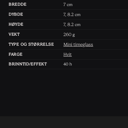
7
BREDDE
cm
7, 8.2
DYBDE
cm
7, 8.2
HØYDE
cm
260
VEKT
g
Mini timeglass
TYPE OG STØRRELSE
Hvit
FARGE
BRINNTID/EFFEKT
40 h