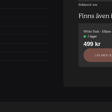
Stikkord:
ww
Finns även 
White Teak - Ellipse
LES MER O