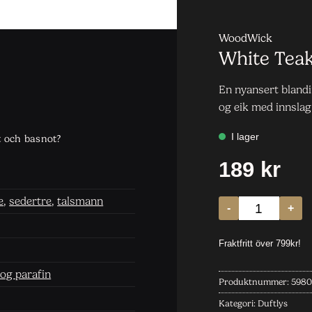
WoodWick
White Teak
En nyansert blandi
og eik med innslag
t och basnot?
e
,
sedertre
,
talsmann
 og parafin
Produktnummer:
5980
Kategori:
Duftlys