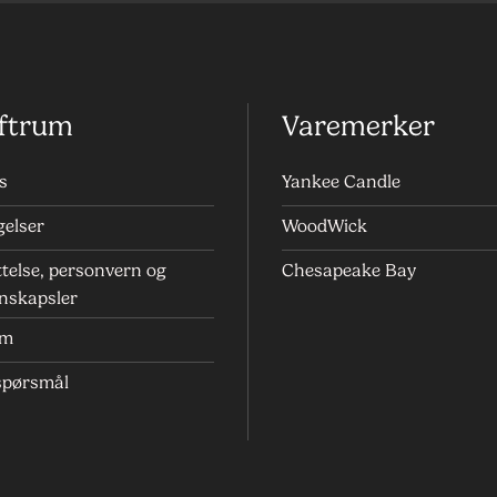
ftrum
Varemerker
s
Yankee Candle
gelser
WoodWick
telse, personvern og
Chesapeake Bay
nskapsler
um
 spørsmål