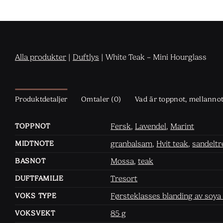
Alla produkter
|
Duftlys
|
White Teak – Mini Hourglass
Produktdetaljer
Omtaler (0)
Vad är toppnot, mellanno
Fersk
,
Lavendel
,
Marint
TOPPNOT
granbalsam
,
Hvit teak
,
sandeltr
MIDTNOTE
Mossa
,
teak
BASNOT
Tresort
DUFTFAMILIE
Førsteklasses blanding av soya
VOKS TYPE
85 g
VOKSVEKT