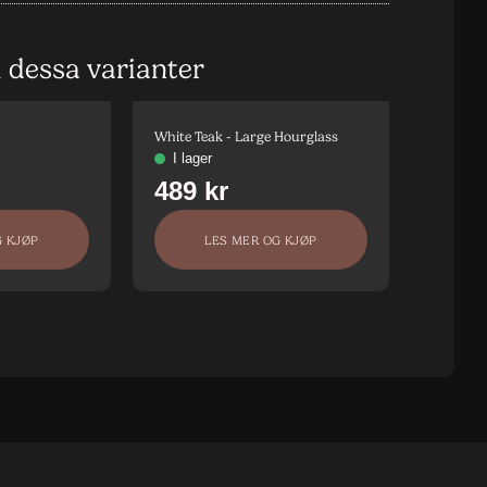
i dessa varianter
White Teak - Large Hourglass
White T
G KJØP
LES MER OG KJØP