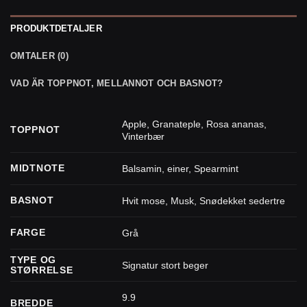
PRODUKTDETALJER
OMTALER (0)
VAD ÄR TOPPNOT, MELLANNOT OCH BASNOT?
Apple
,
Granateple
,
Rosa ananas
,
TOPPNOT
Vinterbær
MIDTNOTE
Balsamin
,
einer
,
Spearmint
BASNOT
Hvit mose
,
Musk
,
Snødekket sedertre
FARGE
Grå
TYPE OG
Signatur stort beger
STØRRELSE
9.9
BREDDE