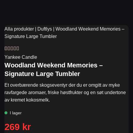
Alla produkter
|
Duftlys
|
Woodland Weekend Memories –
Signature Large Tumbler
Vurdert
2
4.5
Yankee Candle
av 5 basert
Woodland Weekend Memories –
på
kundevurderinger
Signature Large Tumbler
Et overbærende skogseventyr der du er omgitt av myke
ravfargede aromaer, friske høstfrukter og en søt undertone
av kremet kokosmelk.