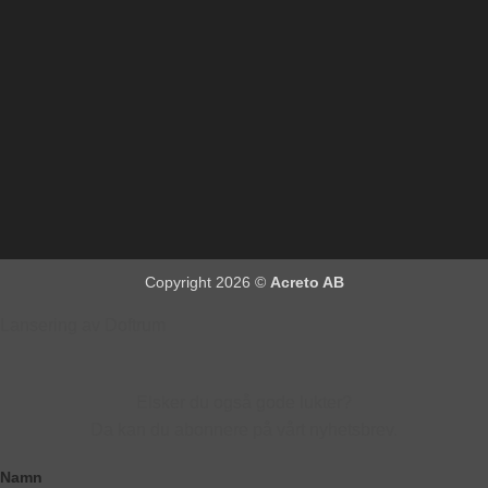
Copyright 2026 ©
Acreto AB
Lansering av Doftrum
Elsker du også gode lukter?
Da kan du abonnere på vårt nyhetsbrev.
Namn