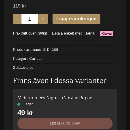
Produktnummer:
51114285
Kategori:
Car Jar
Stikkord:
yc
Finns även i dessa varianter
Midsummers Night - Car Jar Paper
M
LES MER OG KJØP