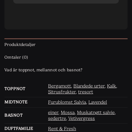
Produktdetaljer
Omtaler (0)
Vad är toppnot, mellannot och basnot?
Bergamott
,
Blandede urter
,
Kalk
,
TOPPNOT
Sitrusfrukter
,
tresort
Furublomst Salvia
,
Lavendel
MIDTNOTE
einer
,
Mossa
,
Muskatnøtt salvie
,
BASNOT
sedertre
,
Vetivergress
Rent & Fresh
DUFTFAMILIE