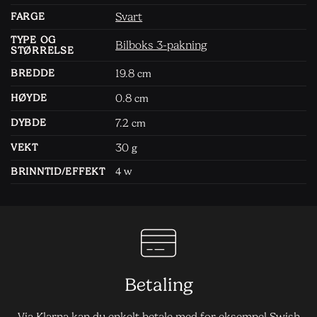
Svart
FARGE
TYPE OG
Bilboks 3-pakning
STØRRELSE
19.8
BREDDE
cm
0.8
HØYDE
cm
7.2
DYBDE
cm
30
VEKT
g
BRINNTID/EFFEKT
4 w
Betaling
Via Klarna kan du enkelt betale med for eksempel Swish