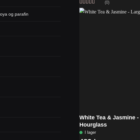
(0)
Vurdert
5
av
oya og parafin
5
White Tea & Jasmine -
Hourglass