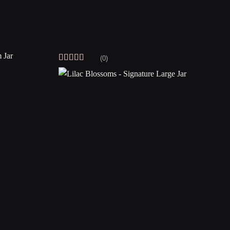
(0)
Vurdert
5
av
5