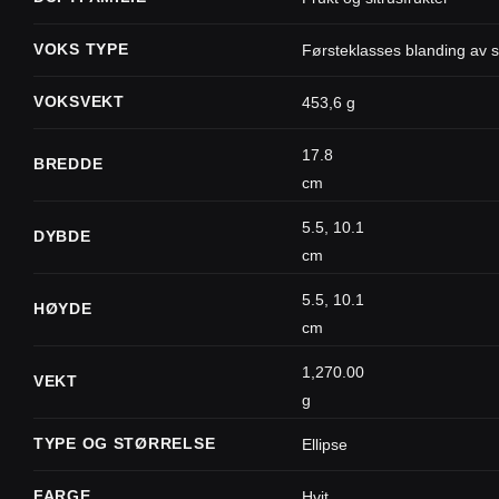
VOKS TYPE
Førsteklasses blanding av s
VOKSVEKT
453,6 g
17.8
BREDDE
cm
5.5, 10.1
DYBDE
cm
5.5, 10.1
HØYDE
cm
1,270.00
VEKT
g
TYPE OG STØRRELSE
Ellipse
FARGE
Hvit