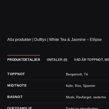
Alla produkter
|
Duftlys
|
White Tea & Jasmine – Ellipse
PRODUKTDETALJER
OMTALER (0)
VAD ÄR TOPPNOT, M
TOPPNOT
Bergamott
,
Té
MIDTNOTE
fiolin
,
Ros
,
Sjasmin
BASNOT
Musk
,
Ravfarget
,
sedertre
DUFTFAMILIE
Frukt og sitrusfrukter