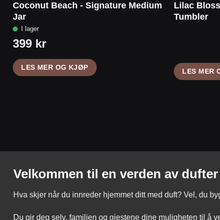
Coconut Beach - Signature Medium
Lilac Blos
Jar
Tumbler
LES MER OG KJØP
LES MER 
Velkommen til en verden av dufter
Hva skjer når du innreder hjemmet ditt med duft? Vel, du b
Du gir deg selv, familien og gjestene dine muligheten til å 