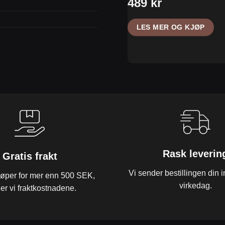
LES MER OG KJØP
Rask leverin
Gratis frakt
Vi sender bestillingen din 
jøper for mer enn 500 SEK,
virkedag.
ler vi fraktkostnadene.