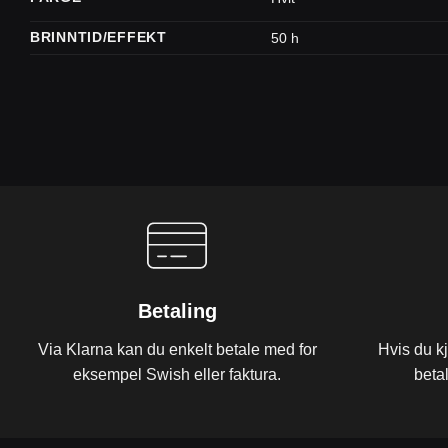
BRINNTID/EFFEKT
50 h
Betaling
Via Klarna kan du enkelt betale med for
Hvis du k
eksempel Swish eller faktura.
beta