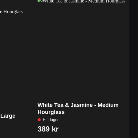
White Tea & Jasmine - Medium
W
Hourglass
H
 Large