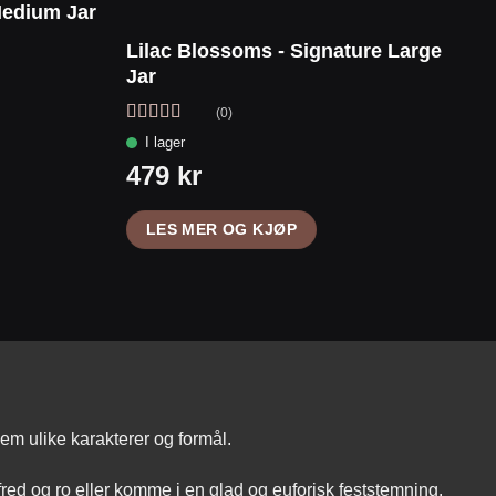
Medium Jar
Lilac Blossoms - Signature Large
Jar
(0)
Vurdert
5
av
5
LES MER OG KJØP
m ulike karakterer og formål.
fred og ro eller komme i en glad og euforisk feststemning.