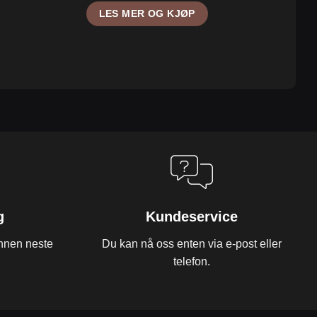
LES MER OG KJØP
g
Kundeservice
innen neste
Du kan nå oss enten via e-post eller
telefon.