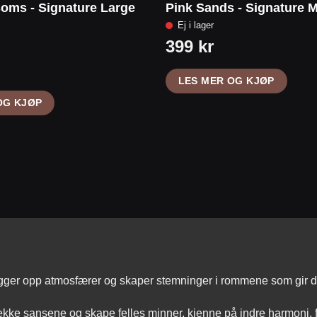
soms - Signature Large
Pink Sands - Signature 
LES MER OG KJØP
OG KJØP
ygger opp atmosfærer og skaper stemninger i rommene som gir de
vekke sansene og skape felles minner, kjenne på indre harmoni, 