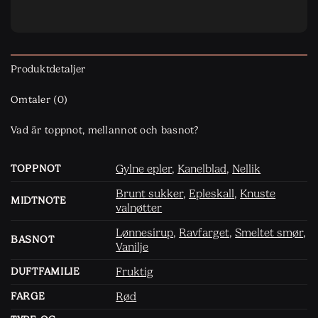
Produktdetaljer
Omtaler (0)
Vad är toppnot, mellannot och basnot?
Gylne epler
,
Kanelblad
,
Nellik
TOPPNOT
Brunt sukker
,
Epleskall
,
Knuste
MIDTNOTE
valnøtter
Lønnesirup
,
Ravfarget
,
Smeltet smør
,
BASNOT
Vanilje
Fruktig
DUFTFAMILIE
Rød
FARGE