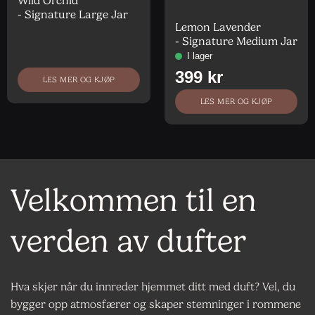
Wild Orchid
Vurdert
5
av
- Signature Large Jar
5
Lemon Lavender
- Signature Medium Jar
LES MER OG KJØP
LES MER OG KJØP
Velkommen til en
verden av dufter
Hva skjer når du innreder hjemmet ditt med duft? Vel, du
bygger opp atmosfærer og skaper stemninger i rommene