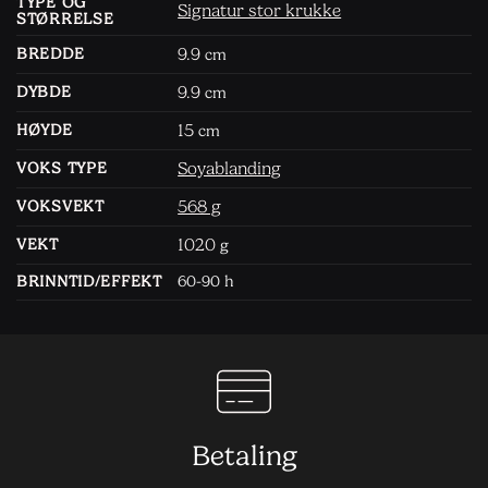
TYPE OG
Signatur stor krukke
STØRRELSE
9.9
BREDDE
cm
9.9
DYBDE
cm
15
HØYDE
cm
Soyablanding
VOKS TYPE
568 g
VOKSVEKT
1020
VEKT
g
BRINNTID/EFFEKT
60-90 h
Betaling