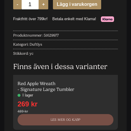
Produktnummer:
51629977
Kategori:
Duftlys
Stikkord:
yc
Finns även i dessa varianter
Red Apple Wreath
R
- Signature Large Tumbler
-
LES MER OG KJØP