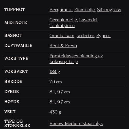
Bergamott
,
Elemi-olje
,
Sitrongress
TOPPNOT
Geraniumolje
,
Lavendel
,
MIDTNOTE
Tonkabønne
Granbalsam
,
sedertre
,
Sypres
BASNOT
Rent & Fresh
DUFTFAMILIE
Førsteklasses blanding av
VOKS TYPE
kokosnøttolje
184 g
VOKSVEKT
7.9
BREDDE
cm
8.1, 9.7
DYBDE
cm
8.1, 9.7
HØYDE
cm
430
VEKT
g
TYPE OG
Renew Medium stearinlys
STØRRELSE