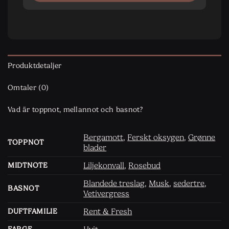
Produktdetaljer
Omtaler (0)
Vad är toppnot, mellannot och basnot?
Bergamott
,
Ferskt oksygen
,
Grønne
TOPPNOT
blader
Liljekonvall
,
Rosebud
MIDTNOTE
Blandede treslag
,
Musk
,
sedertre
,
BASNOT
Vetivergress
Rent & Fresh
DUFTFAMILIE