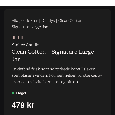
Alla produkter
|
Duftlys
|
Clean Cotton –
Signature Large Jar
Vurdert
1
5
av
Yankee Candle
5 basert på
Clean Cotton – Signature Large
kundevurdering
Jar
En duft så frisk som soltørkede bomullslaken
som blåser i vinden. Fornemmelsen forsterkes av
aromaer av hvite blomster og sitron.