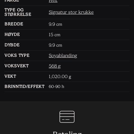
Hvit
FARGE
TYPE OG
Signatur stor krukke
STØRRELSE
9.9
BREDDE
cm
15
HØYDE
cm
9.9
DYBDE
cm
Soyablanding
VOKS TYPE
568 g
VOKSVEKT
1,020.00
VEKT
g
BRINNTID/EFFEKT
60-90 h