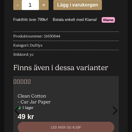
Produktnummer:
51630644
Kategori:
Duftlys
Stikkord:
yc
Finns även i dessa varianter
Vurdert
5
av
5
Clean Cotton
- Car Jar Paper
LES MER OG KJØP