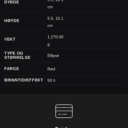
DYBDE
cm
5.5, 10.1
HØYDE
cm
1,270.00
VEKT
g
TYPE OG
Ellipse
STØRRELSE
FARGE
Rød
BRINNTID/EFFEKT
50 h