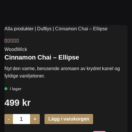
Alla produkter
|
Duftlys
|
Cinnamon Chai – Ellipse
Vurdert
1
5
av
WoodWick
5 basert på
Cinnamon Chai – Ellipse
kundevurdering
Nyt den varme, berusende aromaen av krydret kanel og
fyldige vaniljetoner.