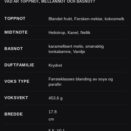
VAD ÄR TOPPNOT, MELLANNOT OCH BASNOT?
TOPPNOT
Blandet frukt
,
Fersken-nektar
,
kokosmelk
MIDTNOTE
Heliotrop
,
Kanel
,
Nellik
karamellisert melis
,
smøraktig
BASNOT
tonkabønne
,
Vanilje
DUFTFAMILIE
Krydret
Førsteklasses blanding av soya og
VOKS TYPE
parafin
VOKSVEKT
453,6 g
17.8
BREDDE
cm
5.5, 10.1