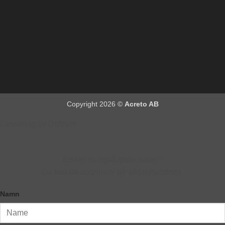
Copyright 2026 ©
Acreto AB
Lansering av Doftrum
Elsker du også gode lukter?
Da kan du abonnere på vårt nyhetsbrev.
Namn