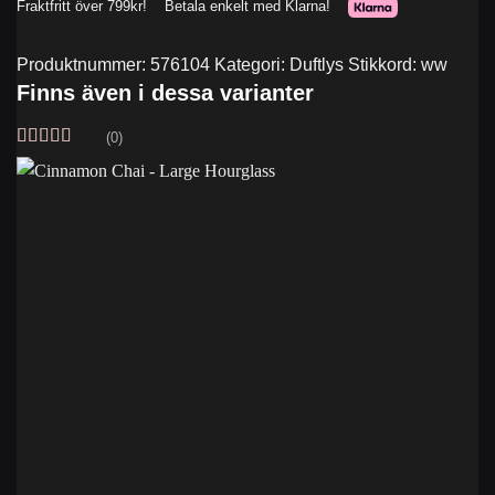
Produktnummer:
576104
Kategori:
Duftlys
Stikkord:
ww
Finns även i dessa varianter
(0)
Vurdert
5
av
5