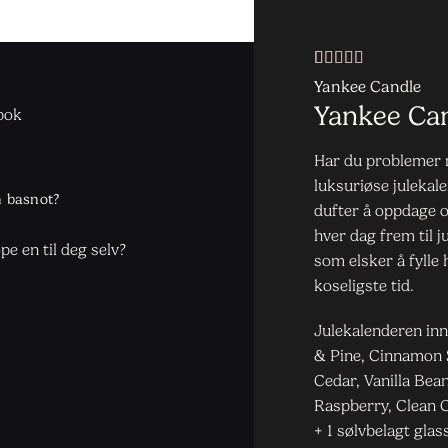
Vurdert
1
5
av
Yankee Candle
5 basert på
Yankee Ca
bok
kundevurdering
Har du problemer m
luksuriøse julekal
h basnot?
dufter å oppdage o
hver dag frem til j
øpe en til deg selv?
som elsker å fylle
koseligste tid.
Julekalenderen inne
& Pine, Cinnamon 
Cedar, Vanilla Bea
Raspberry, Clean 
+ 1 sølvbelagt glas