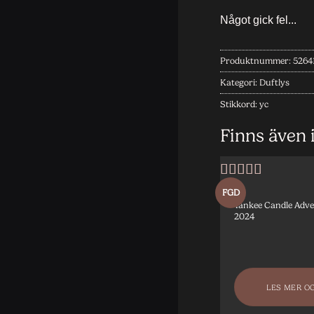
Produktnummer:
5264
Kategori:
Duftlys
Stikkord:
yc
Finns även 
Vurdert
5
av
FGD
5
Yankee Candle Adve
2024
LES MER O