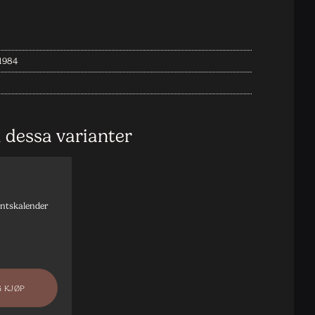
1984
i dessa varianter
ntskalender
G KJØP