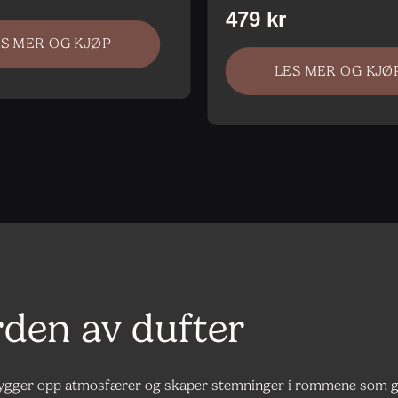
ES MER OG KJØP
LES MER OG KJØ
rden av dufter
 bygger opp atmosfærer og skaper stemninger i rommene som gi