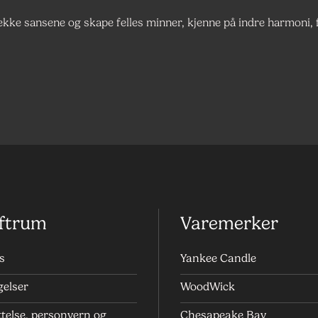
 vekke sansene og skape felles minner, kjenne på indre harmoni,
ftrum
Varemerker
s
Yankee Candle
gelser
WoodWick
telse, personvern og
Chesapeake Bay