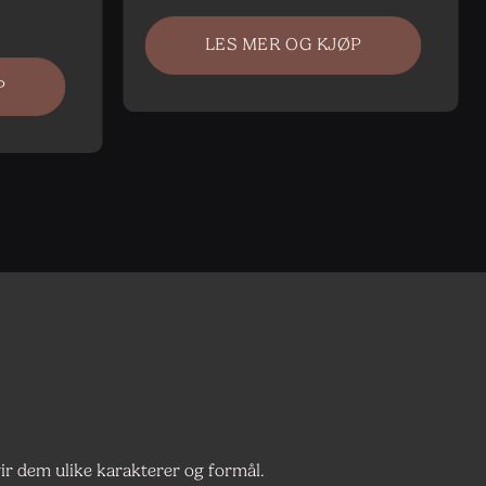
LES MER OG KJØP
P
r dem ulike karakterer og formål.