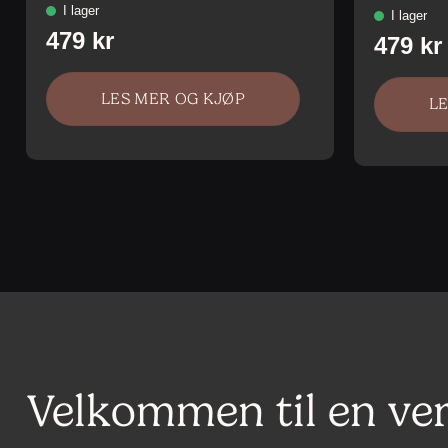
LES MER OG KJØP
L
Velkommen til en ve