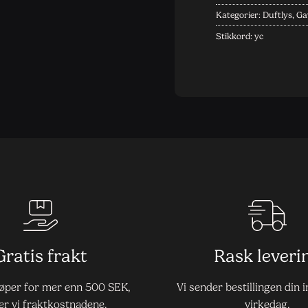
Kategorier:
Duftlys
,
Ga
Stikkord:
yc
Gratis frakt
Rask leveri
jøper for mer enn 500 SEK,
Vi sender bestillingen din 
er vi fraktkostnadene.
virkedag.