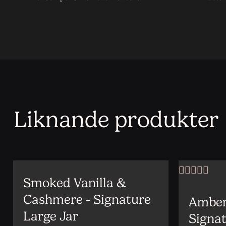
Liknande produkter
Smoked Vanilla &
Vurdert
5
a
5
Cashmere - Signature
Amber
Large Jar
Signat