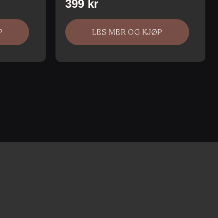
P
LES MER OG KJØP