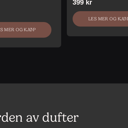
LES MER OG KJØ
ES MER OG KJØP
rden av dufter