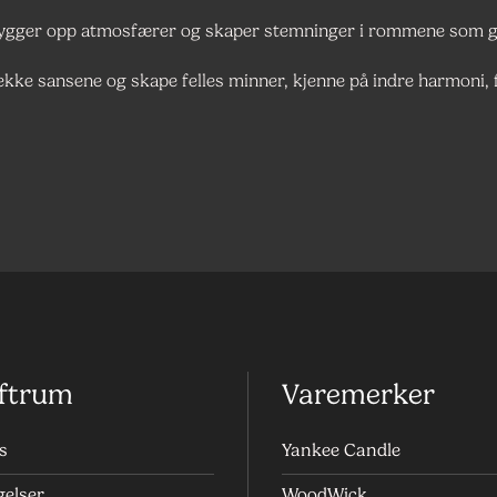
 bygger opp atmosfærer og skaper stemninger i rommene som gi
 vekke sansene og skape felles minner, kjenne på indre harmoni,
ftrum
Varemerker
s
Yankee Candle
gelser
WoodWick