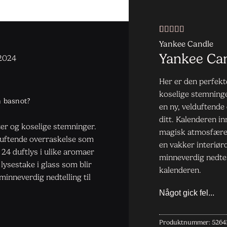
Vurdert
3
5
av
Yankee Candle
5 basert på
Yankee Ca
 2024
kundevurderinger
Her er den perfekt
koselige stemninge
h basnot?
en ny, velduftend
ditt. Kalenderen i
ter og koselige stemninger.
magisk atmosfære, 
lduftende overraskelse som
en vakker interiørde
24 duftlys i ulike aromaer
minneverdig nedtel
ysestake i glass som blir
kalenderen.
 minneverdig nedtelling til
Produktnummer:
5264