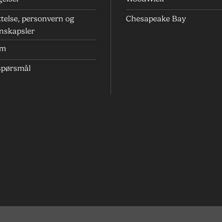
telse, personvern og
Chesapeake Bay
nskapsler
um
 spørsmål