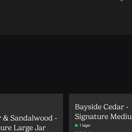
Bayside Cedar -
v
Signature Medi
 & Sandalwood -
ure Large Jar