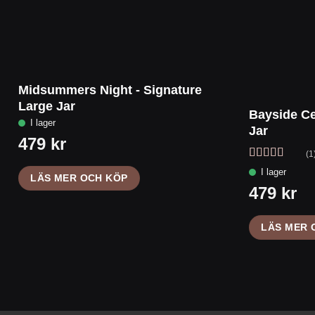
Midsummers Night - Signature
Large Jar
Bayside Ce
Jar
(1
Betygsatt
5
LÄS MER OCH KÖP
av 5
LÄS MER 