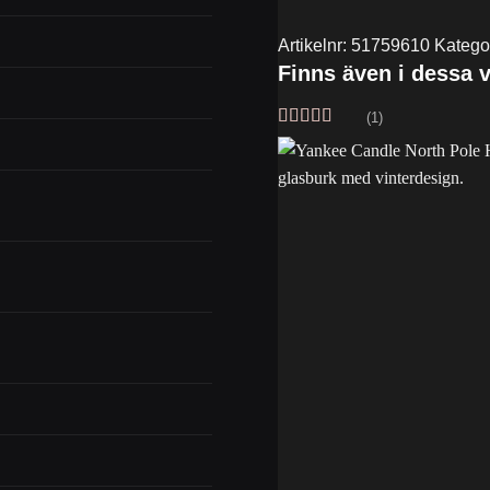
Artikelnr:
51759610
Katego
Finns även i dessa v
(1)
Betygsatt
5
av 5