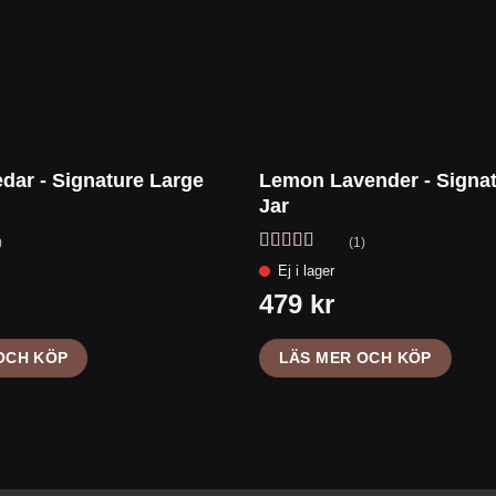
dar - Signature Large
Lemon Lavender - Signat
Jar
)
(1)
Betygsatt
4
av 5
OCH KÖP
LÄS MER OCH KÖP