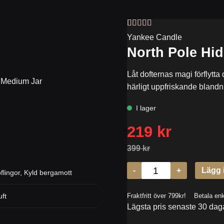
Betygsatt
1
5
Yankee Candle
av 5 baserat
North Pole Hi
på
kundrecension
Låt dofternas magi förflytta 
 Medium Jar
härligt uppfriskande blandni
flingor
,
Kyld bergamott
uft
Lägsta pris senaste 30 dag