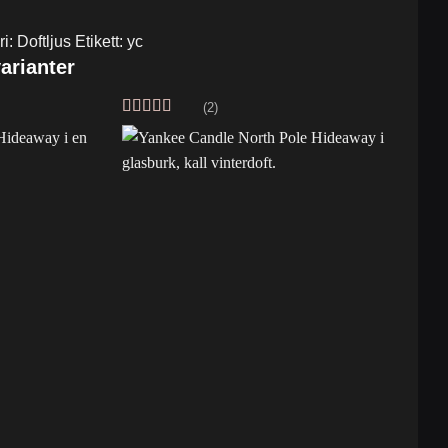
ri:
Doftljus
Etikett:
yc
arianter
(2)
Betygsatt
5
av 5