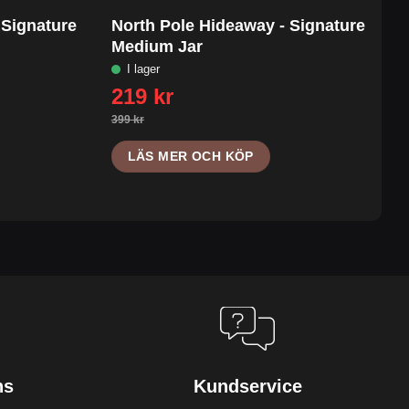
 Signature
North Pole Hideaway - Signature
Medium Jar
LÄS MER OCH KÖP
ns
Kundservice