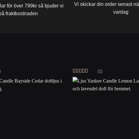
Vi skickar din order senast
r för över 799kr så bjuder vi
vardag
på fraktkostnaden
)
(1)
Betygsatt
4
av 5