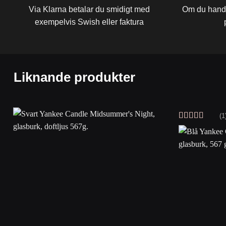
Via Klarna betalar du smidigt med
Om du handla
exempelvis Swish eller faktura
Liknande produkter
(1
Betygsatt
5
av 5