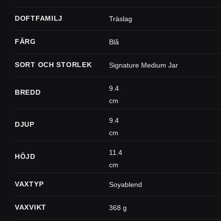
DOFTFAMILJ
Träslag
FÄRG
Blå
SORT OCH STORLEK
Signature Medium Jar
9.4
BREDD
cm
9.4
DJUP
cm
11.4
HÖJD
cm
VAXTYP
Soyablend
VAXVIKT
368 g