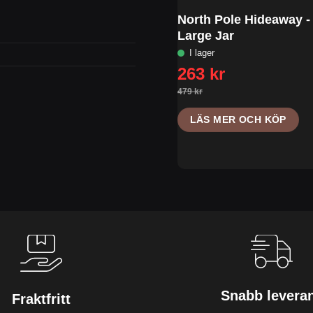
North Pole Hideaway -
Large Jar
LÄS MER OCH KÖP
Snabb levera
Fraktfritt