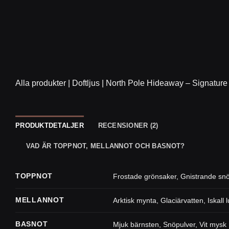
Alla produkter
|
Doftljus
|
North Pole Hideaway – Signature
PRODUKTDETALJER
RECENSIONER (2)
VAD ÄR TOPPNOT, MELLANNOT OCH BASNOT?
TOPPNOT
Frostade grönsaker
,
Gnistrande snö
MELLANNOT
Arktisk mynta
,
Glaciärvatten
,
Iskall l
BASNOT
Mjuk bärnsten
,
Snöpulver
,
Vit mysk