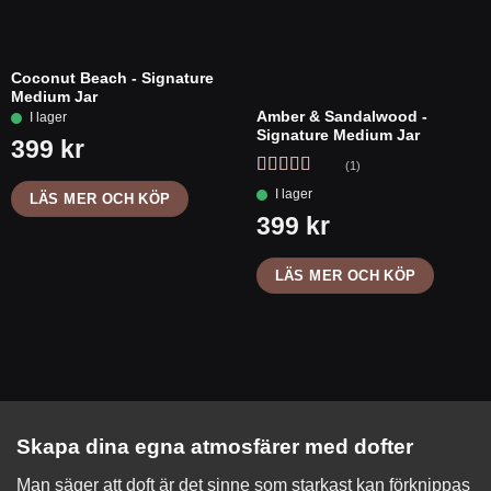
Coconut Beach - Signature
Medium Jar
Amber & Sandalwood -
Signature Medium Jar
(1)
Betygsatt
5
LÄS MER OCH KÖP
av 5
LÄS MER OCH KÖP
Skapa dina egna atmosfärer med dofter
Man säger att doft är det sinne som starkast kan förknippas