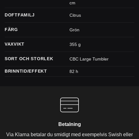
cm
DOFTFAMILJ
Citrus
FÄRG
Grön
VAXVIKT
355 g
SORT OCH STORLEK
CBC Large Tumbler
BRINNTID/EFFEKT
82 h
Betalning
Via Klarna betalar du smidigt med exempelvis Swish eller