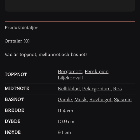
Produktdetaljer
Omtaler (0)
Vad är toppnot, mellannot och basnot?
Bergamott
,
Fersk pion
,
TOPPNOT
Liljekonvall
Nellikblad
,
Pelargonium
,
Ros
MIDTNOTE
Gamle
,
Musk
,
Ravfarget
,
Sjasmin
BASNOT
11.4
BREDDE
cm
10.9
DYBDE
cm
9.1
HØYDE
cm