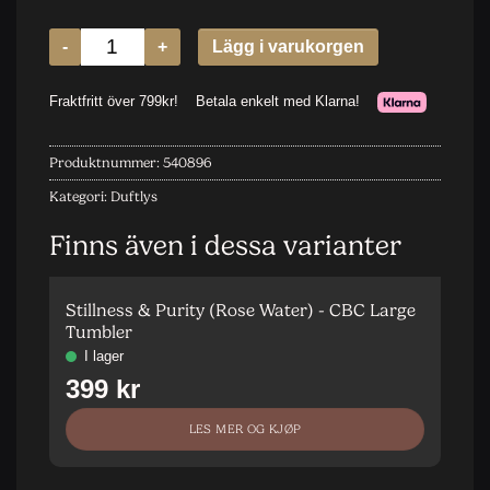
Produktnummer:
540896
Kategori:
Duftlys
Finns även i dessa varianter
Stillness & Purity (Rose Water) - CBC Large
S
Tumbler
M
LES MER OG KJØP