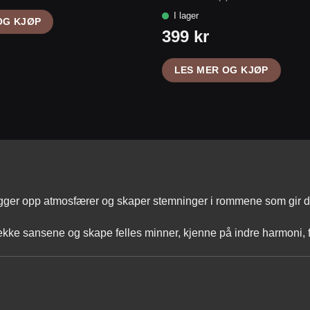
Vurdert
5
av
OG KJØP
5
LES MER OG KJØP
ygger opp atmosfærer og skaper stemninger i rommene som gir de
vekke sansene og skape felles minner, kjenne på indre harmoni, 