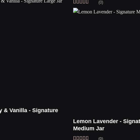
(0)
Vurdert
5
av
5
 & Vanilla - Signature
Lemon Lavender - Signa
Medium Jar
(0)