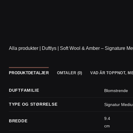
Alla produkter
|
Duftlys
|
Soft Wool & Amber – Signature Me
PRODUKTDETALJER
OMTALER (0)
VAD ÄR TOPPNOT, M
DUFTFAMILIE
Blomstrende
TYPE OG STØRRELSE
Signatur Medi
9.4
BREDDE
cm