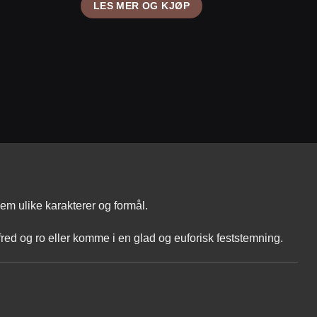
LES MER OG KJØP
m ulike karakterer og formål.
fred og ro eller komme i en glad og euforisk feststemning.