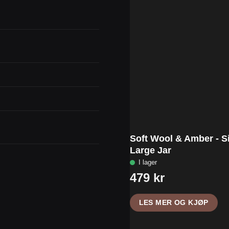
Soft Wool & Amber - S
Large Jar
LES MER OG KJØP