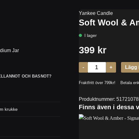
Yankee Candle
Soft Wool & A
dium Jar
ELLANNOT OCH BASNOT?
Produktnummer:
51721078
Finns även i dessa v
um krukke