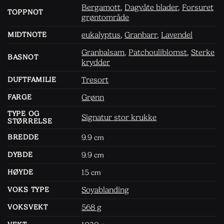
Bergamott
,
Dagvåte blader
,
Forsuret
TOPPNOT
grøntområde
eukalyptus
,
Granbarr
,
Lavendel
MIDTNOTE
Granbalsam
,
Patchouliblomst
,
Sterke
BASNOT
krydder
Tresort
DUFTFAMILIE
Grønn
FARGE
TYPE OG
Signatur stor krukke
STØRRELSE
9.9
BREDDE
cm
9.9
DYBDE
cm
15
HØYDE
cm
Soyablanding
VOKS TYPE
568 g
VOKSVEKT