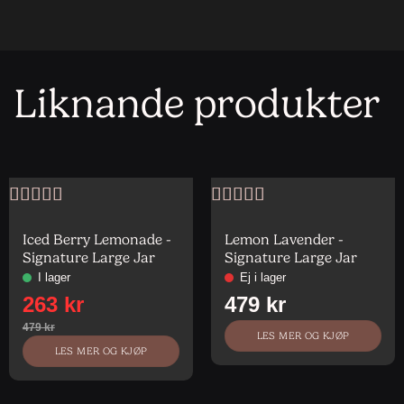
Liknande produkter
Vurdert
5
av
Vurdert
4
5
av 5
Iced Berry Lemonade -
Lemon Lavender -
Signature Large Jar
Signature Large Jar
LES MER OG KJØP
LES MER OG KJØP