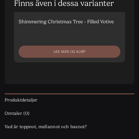
Finns även i dessa varianter
Shimmering Christmas Tree - Filled Votive
S
L
LES MER OG KJØP
Produktdetaljer
Omtaler (0)
Vad är toppnot, mellannot och basnot?