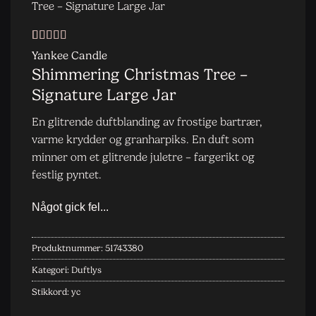
Tree – Signature Large Jar
Vurdert
2
4
Yankee Candle
av 5
Shimmering Christmas Tree –
basert på
kundevurderinger
Signature Large Jar
En glitrende duftblanding av frostige bartrær,
varme krydder og granharpiks. En duft som
minner om et glitrende juletre – fargerikt og
festlig pyntet.
Produktnummer:
51743380
Kategori:
Duftlys
Stikkord:
yc