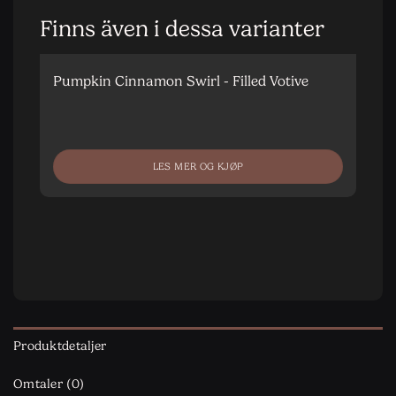
Finns även i dessa varianter
Pumpkin Cinnamon Swirl - Filled Votive
P
J
LES MER OG KJØP
Produktdetaljer
Omtaler (0)