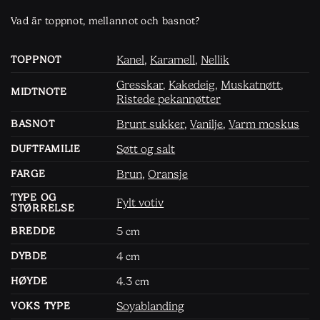
Vad är toppnot, mellannot och basnot?
Kanel
,
Karamell
,
Nellik
TOPPNOT
Gresskar
,
Kakedeig
,
Muskatnøtt
,
MIDTNOTE
Ristede pekannøtter
Brunt sukker
,
Vanilje
,
Varm moskus
BASNOT
Søtt og salt
DUFTFAMILIE
Brun
,
Oransje
FARGE
TYPE OG
Fylt votiv
STØRRELSE
5
BREDDE
cm
4
DYBDE
cm
4.3
HØYDE
cm
Soyablanding
VOKS TYPE