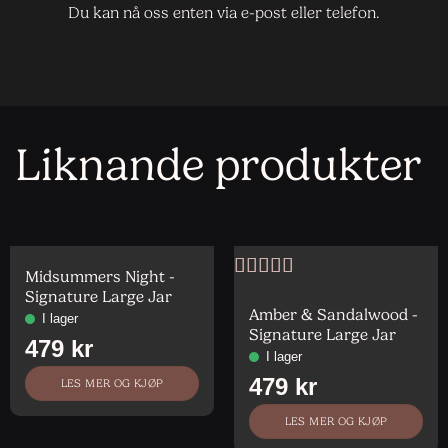
Du kan nå oss enten via e-post eller telefon.
Liknande produkter
Midsummers Night -
Vurdert
5
av
Signature Large Jar
5
Amber & Sandalwood -
Signature Large Jar
LES MER OG KJØP
LES MER OG KJØP