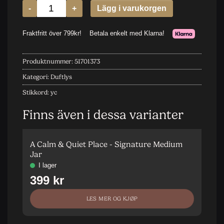
Produktnummer:
51701373
Kategori:
Duftlys
Stikkord:
yc
Finns även i dessa varianter
A Calm & Quiet Place - Signature Medium
A
Jar
T
LES MER OG KJØP