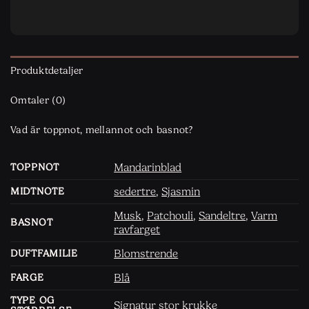
Produktdetaljer
Omtaler (0)
Vad är toppnot, mellannot och basnot?
Mandarinblad
TOPPNOT
sedertre
,
Sjasmin
MIDTNOTE
Musk
,
Patchouli
,
Sandeltre
,
Varm
BASNOT
ravfarget
Blomstrende
DUFTFAMILIE
Blå
FARGE
TYPE OG
Signatur stor krukke