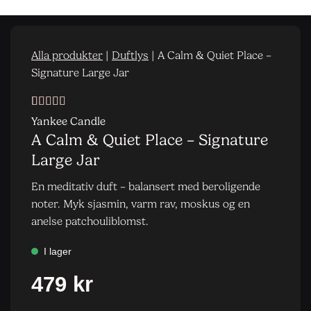
Alla produkter
|
Duftlys
|
A Calm & Quiet Place –
Signature Large Jar
Vurdert
2
4.5
Yankee Candle
av 5 basert
A Calm & Quiet Place – Signature
på
kundevurderinger
Large Jar
En meditativ duft – balansert med beroligende
noter. Myk sjasmin, varm rav, moskus og en
anelse patchouliblomst.