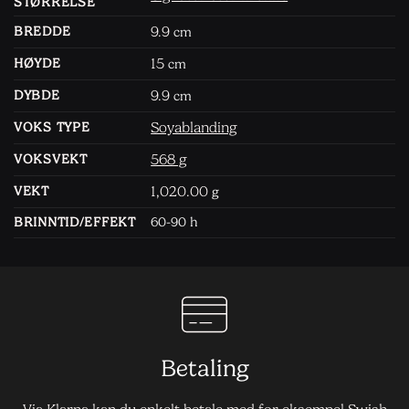
STØRRELSE
9.9
BREDDE
cm
15
HØYDE
cm
9.9
DYBDE
cm
Soyablanding
VOKS TYPE
568 g
VOKSVEKT
1,020.00
VEKT
g
BRINNTID/EFFEKT
60-90 h
Betaling